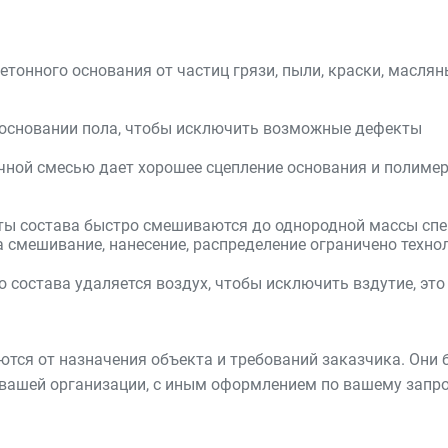
тонного основания от частиц грязи, пыли, краски, маслян
в основании пола, чтобы исключить возможные дефекты
чной смесью дает хорошее сцепление основания и полимер
нты состава быстро смешиваются до однородной массы сп
а смешивание, нанесение, распределение ограничено техно
 состава удаляется воздух, чтобы исключить вздутие, это
уются от назначения объекта и требований заказчика. Он
м вашей организации, с иным оформлением по вашему запро